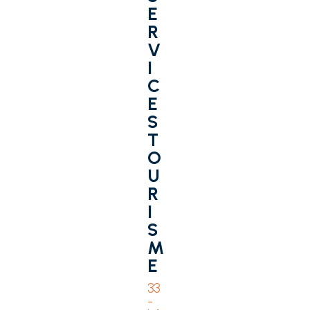
E
R
V
I
C
E
S
T
O
U
R
I
S
M
E
33
-