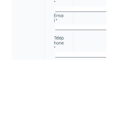
*
Emai
l *
Télép
hone
*