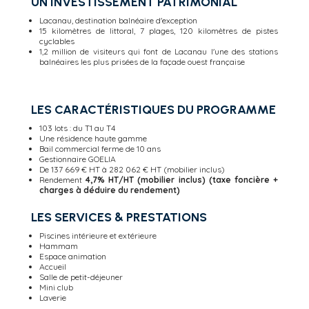
UN INVESTISSEMENT PATRIMONIAL
Lacanau, destination balnéaire d'exception
15 kilomètres de littoral, 7 plages, 120 kilomètres de pistes
cyclables
1,2 million de visiteurs qui font de Lacanau l'une des stations
balnéaires les plus prisées de la façade ouest française
LES CARACTÉRISTIQUES DU PROGRAMME
103 lots : du T1 au T4
Une résidence haute gamme
Bail commercial ferme de 10 ans
Gestionnaire GOELIA
De 137 669 € HT à 282 062 € HT (mobilier inclus)
Rendement
4,7% HT/HT (mobilier inclus) (taxe foncière +
charges à déduire du rendement)
LES SERVICES & PRESTATIONS
Piscines intérieure et extérieure
Hammam
Espace animation
Accueil
Salle de petit-déjeuner
Mini club
Laverie