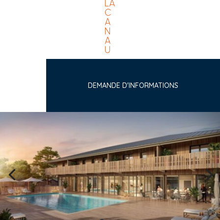
LA
C
A
N
A
U
DEMANDE D'INFORMATIONS