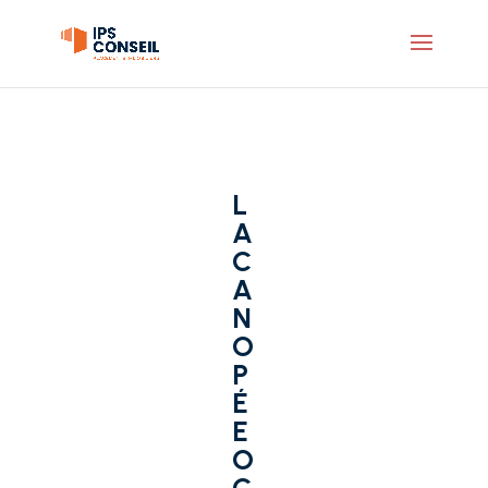
L
A
C
A
N
O
P
É
E
O