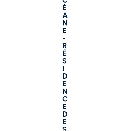
C
É
A
N
E
-
R
É
S
I
D
E
N
C
E
D
E
S